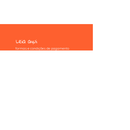
Leia aqui
formas e condições de pagamento
trocas e devoluções
termos e condições
privacidade e segurança
Formas de pagamento
pix, picpay, pagseguro, paypal,
mercado pago, wix pagamentos e
boleto
Me acompanhe
se gostou do meu trabalho me