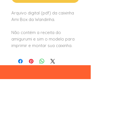
Arquivo digital (pdf) da caixinha
Ami Box da Wandinha.
Não contém a receita do
amigurumi e sim o modelo para
imprimir e montar sua caixinha.
Leia aqui
formas e condições de pagamento
trocas e devoluções
termos e condições
privacidade e segurança
Formas de pagamento