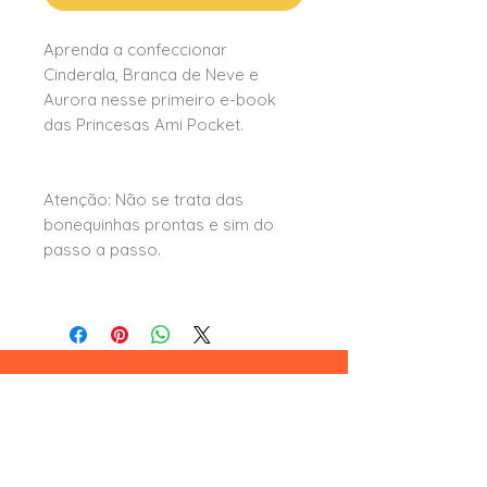
Aprenda a confeccionar
Cinderala, Branca de Neve e
Aurora nesse primeiro e-book
das Princesas Ami Pocket.
Atenção: Não se trata das
bonequinhas prontas e sim do
passo a passo.
Leia aqui
formas e condições de pagamento
trocas e devoluções